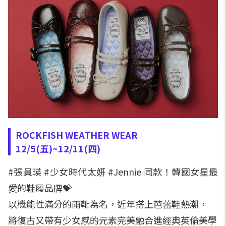
ROCKFISH WEATHER WEAR
12/5(五)~12/11(四)
#張員瑛 #少女時代太妍 #Jennie 同款！韓國女星最
愛的鞋履品牌💝
以機能性滿分的雨靴為名，近年搭上芭蕾鞋熱潮，
將復古又帶有少女感的元素完美融合進經典英倫美學