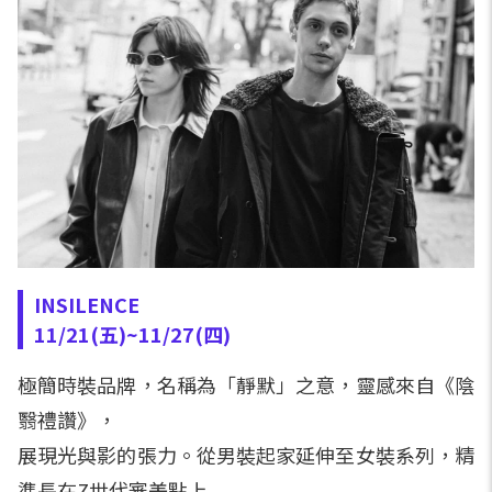
INSILENCE
11/21(五)~11/27(四)
極簡時裝品牌，名稱為「靜默」之意，靈感來自《陰
翳禮讚》，
展現光與影的張力。從男裝起家延伸至女裝系列，精
準長在Z世代審美點上