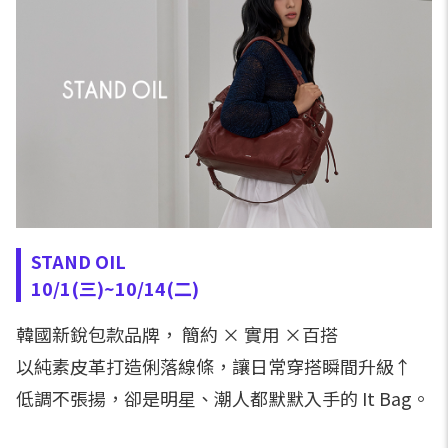
STAND OIL
10/1(三)~10/14(二)
韓國新銳包款品牌， 簡約 × 實用 ×百搭
以純素皮革打造俐落線條，讓日常穿搭瞬間升級↑
低調不張揚，卻是明星、潮人都默默入手的 It Bag。