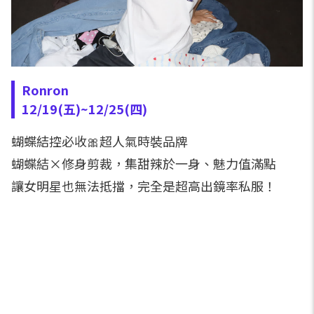
Ronron
12/19(五)~12/25(四)
蝴蝶結控必收🎀超人氣時裝品牌
蝴蝶結×修身剪裁，集甜辣於一身、魅力值滿點
讓女明星也無法抵擋，完全是超高出鏡率私服！