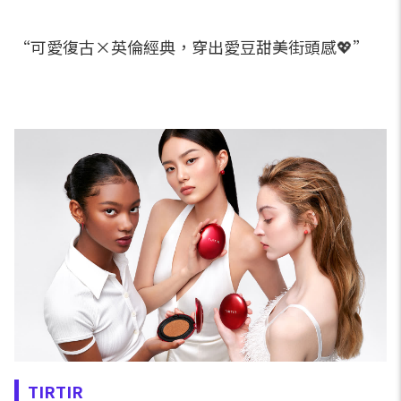
“可愛復古×英倫經典，穿出愛豆甜美街頭感💖”
TIRTIR