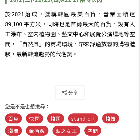
於2021落成，號稱韓國最美百貨，營業面積達
89,100 平方米，同時也是首爾最大的百貨，設有人
工瀑布、室内植物園、藝文中心和展覽公演場地等空
間，「自然風」的商場環境，帶來舒適放鬆的購物體
驗，最新韓流趨勢的代名詞。
分享
您是不是也想搜尋：
百貨
快閃
韓國
stand oil
韓妞
潮流
金智媛
淚之女王
空間