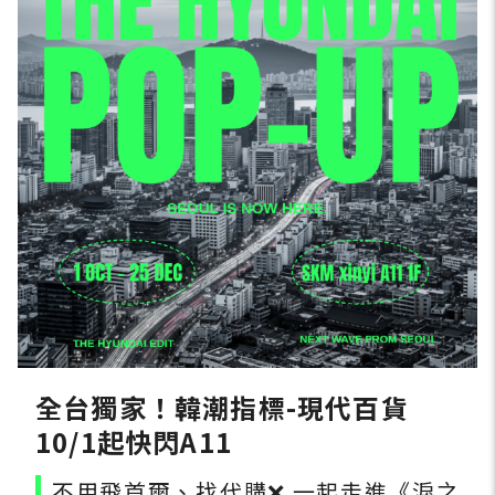
全台獨家！韓潮指標-現代百貨
10/1起快閃A11
不用飛首爾、找代購❌️ 一起走進《淚之