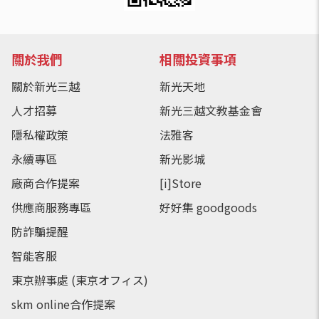
關於我們
相關投資事項
關於新光三越
新光天地
人才招募
新光三越文教基金會
隱私權政策
法雅客
永續專區
新光影城
廠商合作提案
[i]Store
供應商服務專區
好好集 goodgoods
防詐騙提醒
智能客服
東京辦事處 (東京オフィス)
skm online合作提案