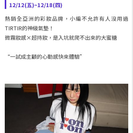
12/12(五)~12/18(四)
熱銷全亞洲的彩妝品牌，小編不允許有人沒用過
TIRTIR的神級氣墊！
微霧妝感×超持妝，是入坑就爬不出來的大蜜糖
“一試成主顧的心動感快來體驗”