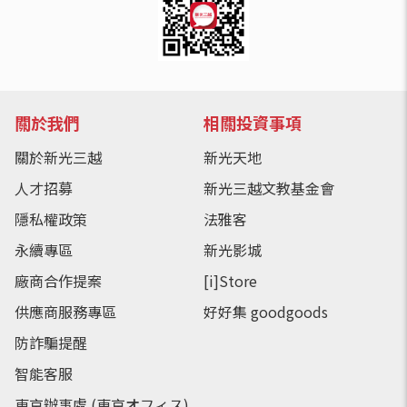
關於我們
相關投資事項
關於新光三越
新光天地
人才招募
新光三越文教基金會
隱私權政策
法雅客
永續專區
新光影城
廠商合作提案
[i]Store
供應商服務專區
好好集 goodgoods
防詐騙提醒
智能客服
東京辦事處 (東京オフィス)