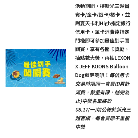
活動期間，持新光三越貴
賓卡/金卡/銀卡/橘卡，並
刷夏天卡利High指定銀行
信用卡，單卡消費達指定
門檻即可參加最佳划手闖
關賽，享有各關卡獎勵，
抽點數大獎，再抽LEXON
X JEFF KOONS Balloon
Dog藍芽喇叭！
每信用卡
交易時限同一會員ID累計
消費，數量有限，送完為
止)中獎名單將於
08.17(一)前公佈於新光三
越官網，每會員恕不重複
中獎