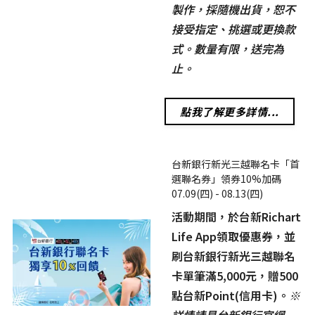
製作，採隨機出貨，恕不
接受指定、挑選或更換款
式。數量有限，送完為
止。
點我了解更多詳情...
台新銀行新光三越聯名卡「首
選聯名券」領券10%加碼
07.09(四) - 08.13(四)
活動期間，於台新Richart
Life App領取優惠券，並
刷台新銀行新光三越聯名
卡單筆滿5,000元，贈500
點台新Point(信用卡)。
※