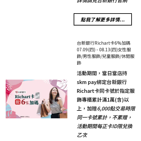
詳情請見台新銀行官網
點我了解更多詳情...
台新銀行Richart卡6%加碼
07.09(四) - 08.13(四)女性服
飾/男性服飾/兒童服飾/休閒服
飾
活動期間，當日當店持
skm pay綁定台新銀行
Richart卡同卡號於指定服
飾專櫃累計滿1萬(含)以
上，加贈
6,000點
交易時限
同一卡號累計，不累贈，
活動期間每正卡ID限兌換
乙次