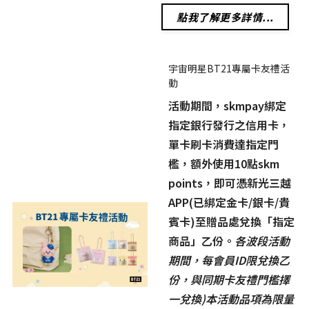
點我了解更多詳情...
宇宙明星BT21專屬卡友禮活
動
活動期間，skmpay綁定
指定銀行發行之信用卡，
單卡刷卡消費達指定門
檻，額外使用10點skm
points，即可憑新光三越
APP(已綁定金卡/銀卡/貴
賓卡)至贈品處兌換「指定
商品」乙份。
各波段活動
期間，每會員ID限兌換乙
份，與同期卡友禮門檻擇
一兌換)本活動品項為限量