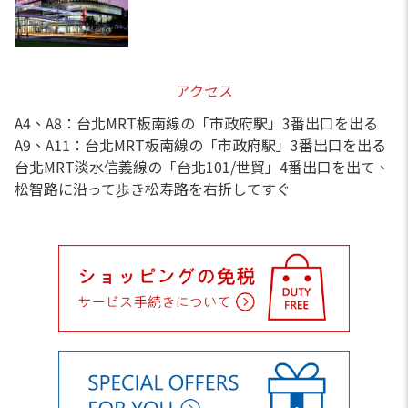
アクセス
A4、A8：台北MRT板南線の「市政府駅」3番出口を出る
A9、A11：台北MRT板南線の「市政府駅」3番出口を出る
台北MRT淡水信義線の「台北101/世貿」4番出口を出て、
松智路に沿って歩き松寿路を右折してすぐ