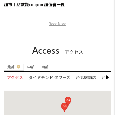
超市︱點數變coupon 超值省一夏
Read More
Access
アクセス
北部
中部
南部
アクセス
ダイヤモンド タワーズ
台北駅前店
台北南
A4
A8