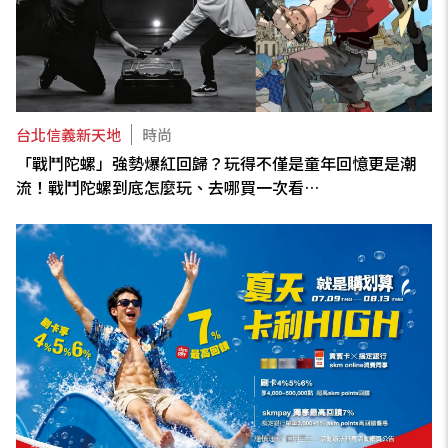
台北信義新天地
時尚
「戰鬥陀螺」強勢爆紅回歸？玩得不僅是童年回憶更是潮
流！戰鬥陀螺到底怎麼玩、去哪買一次看…