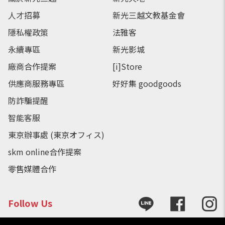
人才招募
新光三越文教基金會
隱私權政策
法雅客
永續專區
新光影城
廠商合作提案
[i]Store
供應商服務專區
好好集 goodgoods
防詐騙提醒
智能客服
東京辦事處 (東京オフィス)
skm online合作提案
零售媒體合作
Follow Us