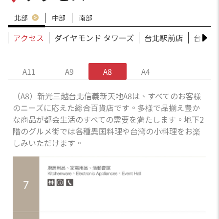
北部
中部
南部
アクセス
ダイヤモンド タワーズ
台北駅前店
台北南
A11
A9
A8
A4
（A8）新光三越台北信義新天地A8は、すべてのお客様
のニーズに応えた総合百貨店です。多様で品揃え豊か
な商品が都会生活のすべての需要を満たします。地下2
階のグルメ街では各種異国料理や台湾の小料理をお楽
しみいただけます。