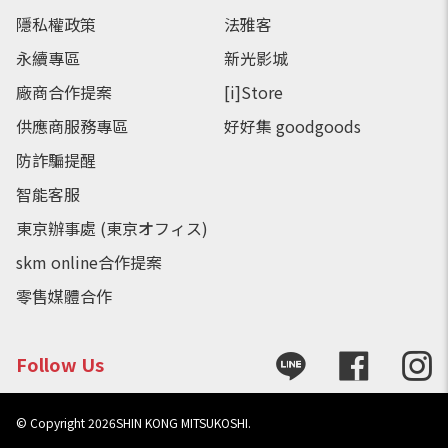
隱私權政策
法雅客
永續專區
新光影城
廠商合作提案
[i]Store
供應商服務專區
好好集 goodgoods
防詐騙提醒
智能客服
東京辦事處 (東京オフィス)
skm online合作提案
零售媒體合作
Follow Us
© Copyright
2026
SHIN KONG MITSUKOSHI.