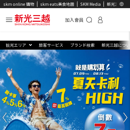
skm online 購物
skm eats美食地圖
SKM Media
新光三越官
加入會員
観光エリア
旅客サービス
ブランド検索
新光三越につい