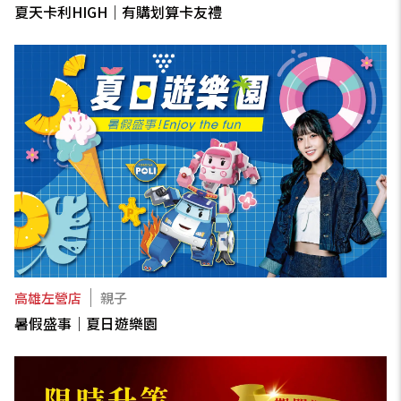
夏天卡利HIGH｜有購划算卡友禮
高雄左營店
親子
暑假盛事｜夏日遊樂園