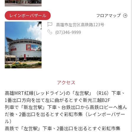
レインボーバザール
フロアマップ
高雄市左営区高鉄路123号
(07)346-9999
アクセス
高雄MRT紅線(レッドライン)の「左営駅」（R16）下車、
1番出口方向を出て左に曲がるとすぐ新光三越B2F
列車で「新左営駅」下車、台鉄出口から高鉄ロビーへ進ん
だ後、2番出口を出るとすぐ彩虹市集（レインボーバザー
ル）
高鉄で「左営駅」下車、2番出口を出るとすぐ彩虹市集