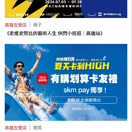
高雄左營店
親子
《走進史努比的藝術人生 快閃小巡迴｜高雄站》
高雄左營店
贈獎