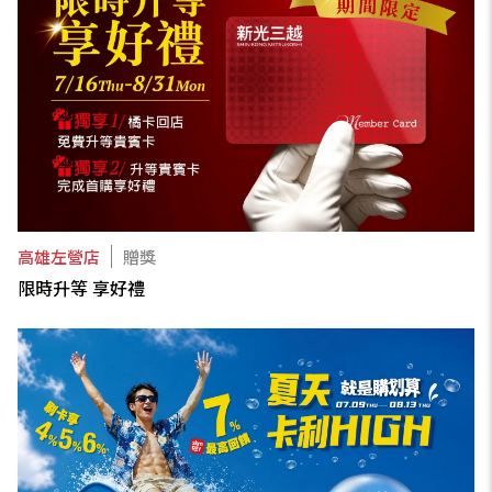
高雄左營店
贈獎
限時升等 享好禮