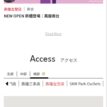
高雄左營店
美食
NEW OPEN 新櫃登場｜風靡南台
Read More
Access
アクセス
北部
中部
南部
南小北門店
高雄三多店
高雄左営店
SKM Park Outlets