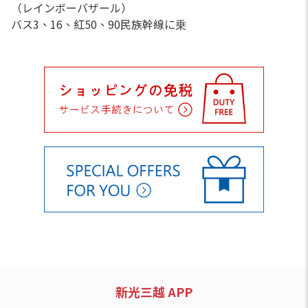
（レインボーバザール）
バス3、16、紅50、90民族幹線に乗
新光三越 APP