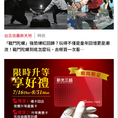
台北信義新天地
時尚
「戰鬥陀螺」強勢爆紅回歸？玩得不僅是童年回憶更是潮
流！戰鬥陀螺到底怎麼玩、去哪買一次看…