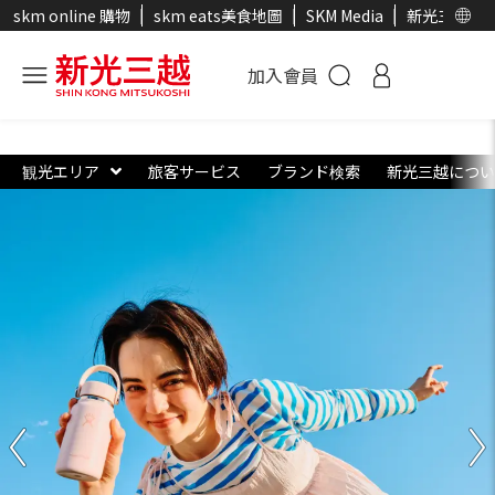
skm online 購物
skm eats美食地圖
SKM Media
新光三越官
加入會員
観光エリア
旅客サービス
ブランド検索
新光三越につい