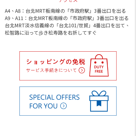
A4、A8：台北MRT板南線の「市政府駅」3番出口を出る
A9、A11：台北MRT板南線の「市政府駅」3番出口を出る
台北MRT淡水信義線の「台北101/世貿」4番出口を出て、
松智路に沿って歩き松寿路を右折してすぐ