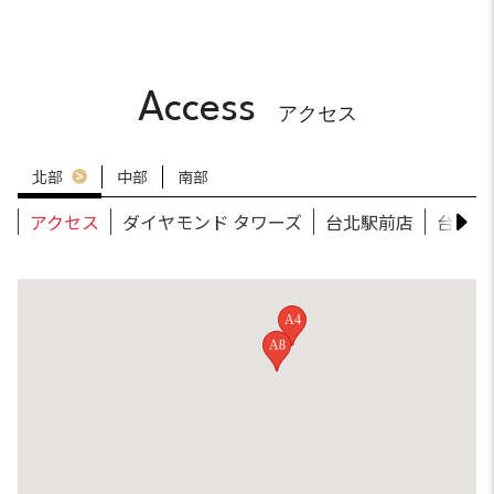
Access
アクセス
北部
中部
南部
アクセス
ダイヤモンド タワーズ
台北駅前店
台北南
A4
A8