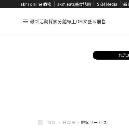
skm online 購物
skm eats美食地圖
SKM Media
新
最新活動
探索分館
線上DM
文藝＆展售
観光
首頁 >
日本語
>
旅客サービス