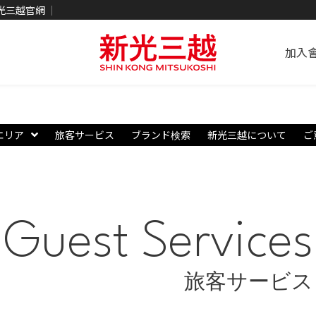
光三越官網
加入
エリア
旅客サービス
ブランド検索
新光三越について
ご
Guest Services
旅客サービス