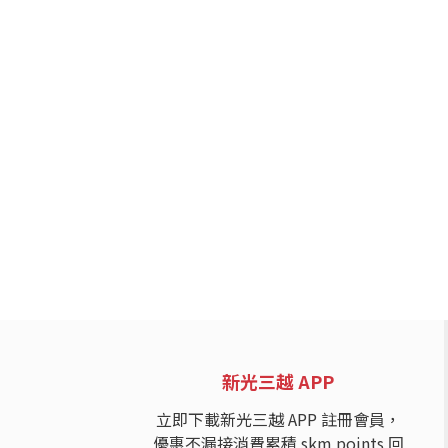
新光三越 APP
立即下載新光三越 APP 註冊會員，
優惠不漏接消費累積 skm points 回