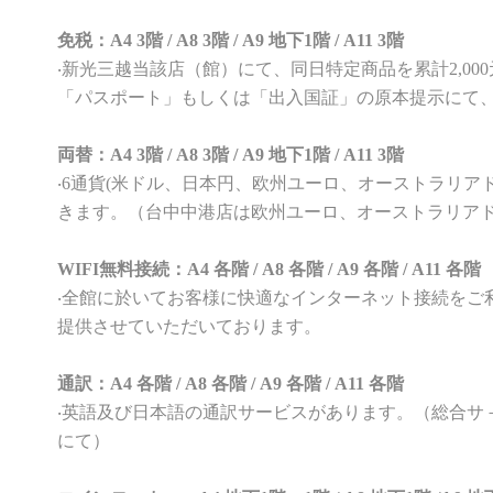
免税：A4 3階 / A8 3階 / A9 地下1階 / A11 3階
‧新光三越当該店（館）にて、同日特定商品を累計2,0
「パスポート」もしくは「出入国証」の原本提示にて
両替：A4 3階 / A8 3階 / A9 地下1階 / A11 3階
‧6通貨(米ドル、日本円、欧州ユーロ、オーストラリア
きます。（台中中港店は欧州ユーロ、オーストラリア
WIFI無料接続：A4 各階 / A8 各階 / A9 各階 / A11 各階
‧全館に於いてお客様に快適なインターネット接続をご利
提供させていただいております。
通訳：A4 各階 / A8 各階 / A9 各階 / A11 各階
‧英語及び日本語の通訳サービスがあります。（総合サ
にて）