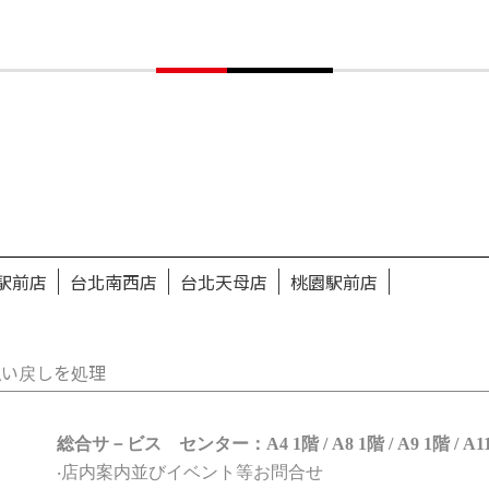
駅前店
台北南西店
台北天母店
桃園駅前店
払い戻しを処理
総合サ－ビス センター：A4 1階 / A8 1階 / A9 1階 / A1
‧店内案内並びイベント等お問合せ