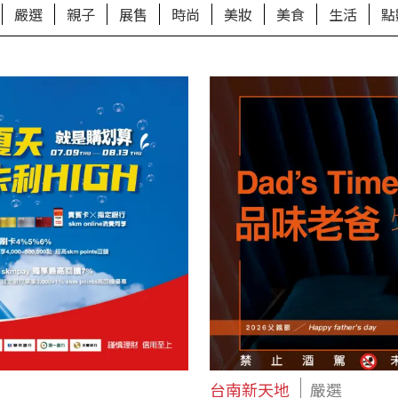
嚴選
親子
展售
時尚
美妝
美食
生活
點
台南新天地
嚴選