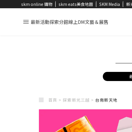
skm online 購物
skm eats美食地圖
SKM Media
新
最新活動
探索分館
線上DM
文藝＆展售
首頁 >
探索新光三越 >
台南新天地