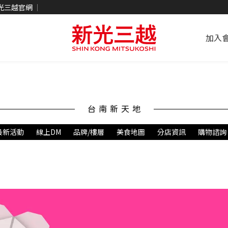
光三越官網
加入
台南新天地
最新活動
線上DM
品牌/樓層
美食地圖
分店資訊
購物諮詢