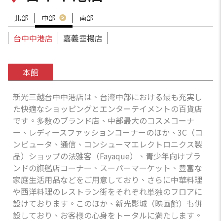
北部
中部
南部
台中中港店
嘉義垂楊店
本館
新光三越台中中港店は、台湾中部における最も充実し
た快適なショッピングとエンターテイメントの百貨店
です。多数のブランド店、中部最大のコスメコーナ
ー、レディースファッションコーナーのほか、3C（コ
ンピュータ、通信、コンシューマエレクトロニクス製
品）ショップの法雅客（Fayaque）、青少年向けブラ
ンドの旗艦店コーナー、スーパーマーケット、豊富な
家庭生活用品などをご用意しており、さらに中華料理
や西洋料理のレストラン街をそれぞれ単独のフロアに
設けております。このほか、新光影城（映画館）も併
設しており、お客様の心身をトータルに満たします。