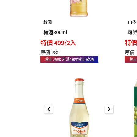
韓國
山多
梅酒300ml
可樂
特價 499/2入
特價 
原價 280
原價 
禁止酒駕 未滿18歲禁止飲酒
禁止