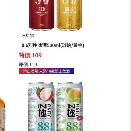
冰原狼
8.6烈性啤酒500ml(琥珀/黃金)
特價 109
原價 119
禁止酒駕 未滿18歲禁止飲酒