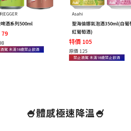
利EGGER
Asahi
啤酒系列500ml
聖海倫娜氣泡酒350ml(白葡
紅葡萄酒)
 79
特價 105
98
酒駕 未滿18歲禁止飲酒
原價 125
禁止酒駕 未滿18歲禁止飲酒
🍧體感極速降溫🍧