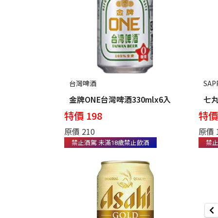
台灣啤酒
SAP
金牌ONE台灣啤酒330mlx6入
七丸
特價 198
特價
原價 210
原價 
禁止酒駕 未滿18歲禁止飲酒
禁止