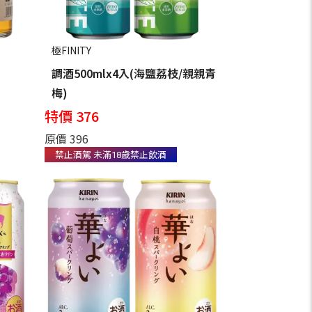
極FINITY
調酒500mlx4入(海鹽荔枝/親親青
梅)
特價 376
原價 396
禁止酒駕 未滿18歲禁止飲酒