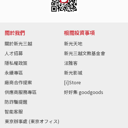
關於我們
相關投資事項
關於新光三越
新光天地
人才招募
新光三越文教基金會
隱私權政策
法雅客
永續專區
新光影城
廠商合作提案
[i]Store
供應商服務專區
好好集 goodgoods
防詐騙提醒
智能客服
東京辦事處 (東京オフィス)