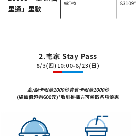
83109*
鍾○禎
里通」里數
2.宅家 Stay Pass
8/3(四)10:00-8/23(日)
金/銀卡限量1000份
貴賓卡限量1000份
(總價值超過600元)*收到推播方可領取各項優惠