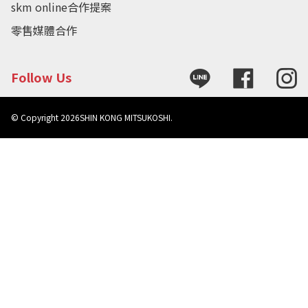
skm online合作提案
零售媒體合作
Follow Us
© Copyright
2026
SHIN KONG MITSUKOSHI.