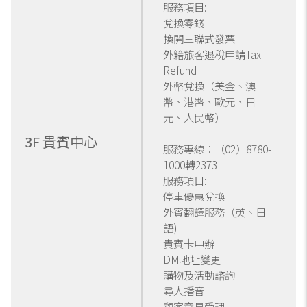
服務項目:
兌換零錢
換開三聯式發票
外籍旅客退稅申請Tax
Refund
外幣兌換（美金、澳
幣、港幣、歐元、日
元、人民幣）
3F 貴賓中心
服務專線：（02）8780-
1000轉2373
服務項目:
停車優惠兌換
外賓翻譯服務（英、日
語)
貴賓卡申辦
DM地址變更
購物及活動諮詢
尋人播音
顧客意見受理