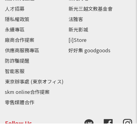
人才招募
新光三越文教基金會
隱私權政策
法雅客
永續專區
新光影城
廠商合作提案
[i]Store
供應商服務專區
好好集 goodgoods
防詐騙提醒
智能客服
東京辦事處 (東京オフィス)
skm online合作提案
零售媒體合作
Follow Us