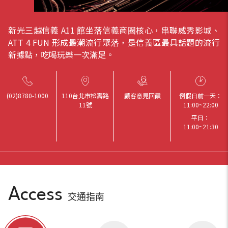
新光三越信義 A11 館坐落信義商圈核心，串聯威秀影城、
ATT 4 FUN 形成最潮流行聚落，是信義區最具話題的流行
新據點，吃喝玩樂一次滿足。
(02)8780-1000
110台北市松壽路
顧客意見回饋
例假日前一天：
11號
11:00
~
22:00
平日：
11:00
~
21:30
Access
交通指南