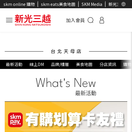
skm online 購物
skm eats美食地圖
SKM Media
新光三越官
加入會員
台北天母店
最新活動
線上DM
品牌/樓層
美食地圖
分店資訊
購物
What's New
最新活動