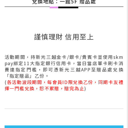
兌換地點：一館5F 贈品處
謹慎理財 信用至上
活動期間，持新光三越金卡/銀卡/貴賓卡並使用skm
pay綁定11大指定銀行信用卡，當日當店單卡刷卡消
費
達指定門檻，即可憑新光三越APP
至贈品
處兌換
「指定贈品」乙份。
(
各活動
波段
期間，每會員ID限兌換乙份，同期卡友禮
擇一門檻兌換，恕不累贈，贈完為止
)