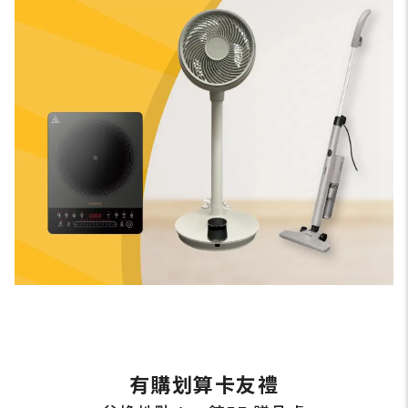
有購划算卡友禮