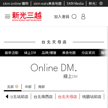
skm online 購物
skm eats美食地圖
SKM Media
新光三越官
加入會員
台北天母店
最新活動
線上DM
品牌/樓層
美食地圖
分店資訊
購物
Online DM.
線上DM
北部
中部
南部
RS
台北站前店
台北南西店
台北天母店
桃園站前店