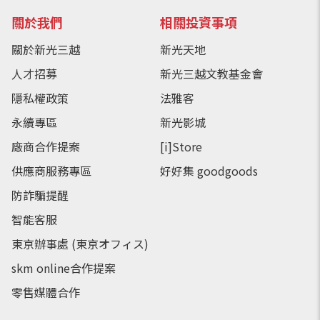
關於我們
相關投資事項
關於新光三越
新光天地
人才招募
新光三越文教基金會
隱私權政策
法雅客
永續專區
新光影城
廠商合作提案
[i]Store
供應商服務專區
好好集 goodgoods
防詐騙提醒
智能客服
東京辦事處 (東京オフィス)
skm online合作提案
零售媒體合作