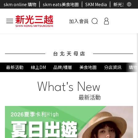
skm online 購物
skm eats美食地圖
SKM Media
新光三越官
加入會員
台北天母店
最新活動
線上DM
品牌/樓層
美食地圖
分店資訊
購物
What's New
最新活動