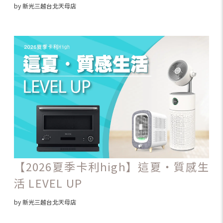
by 新光三越台北天母店
【2026夏季卡利high】這夏・質感生
活 LEVEL UP
by 新光三越台北天母店