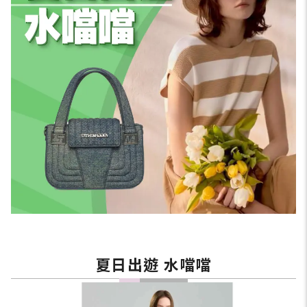
夏日出遊 水噹噹