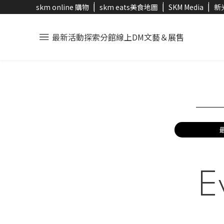
skm online 購物
skm eats美食地圖
SKM Media
新
最新活動
探索分館
線上DM
文藝＆展售
E