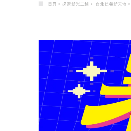
首頁 >
探索新光三越 >
台北信義新天地
>