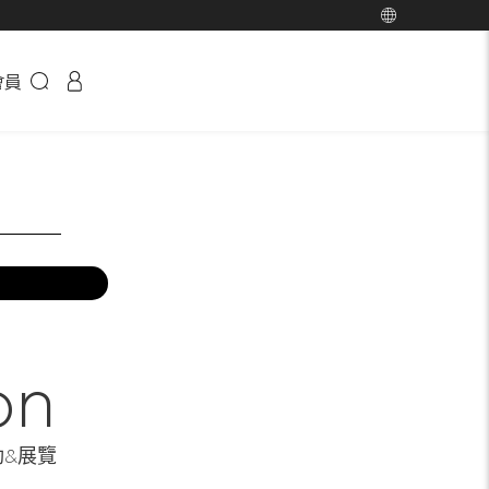
會員
on
動&展覽