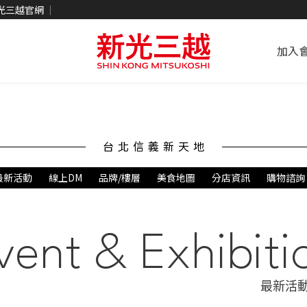
光三越官網
加入
台北信義新天地
最新活動
線上DM
品牌/樓層
美食地圖
分店資訊
購物諮詢
vent & Exhibiti
最新活