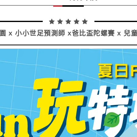
園 x 小小世足預測師 x爸比盃陀螺賽 x 兒