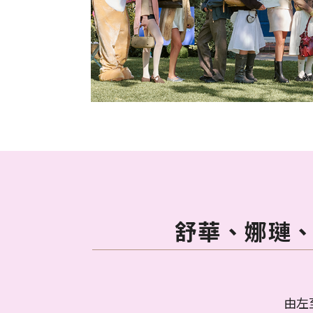
舒華、娜璉、
由左至右