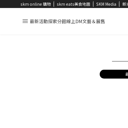
skm online 購物
skm eats美食地圖
SKM Media
新
最新活動
探索分館
線上DM
文藝＆展售