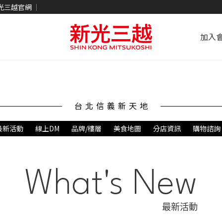
光三越官網
加入
台北信義新天地
最新活動
線上DM
品牌/樓層
美食地圖
分店資訊
購物諮詢
What's New
最新活動