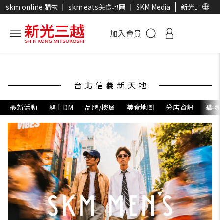
skm online 購物
skm eats美食地圖
SKM Media
新光三越官
加入會員
台北信義新天地
最新活動
線上DM
品牌/樓層
美食地圖
分店資訊
購物