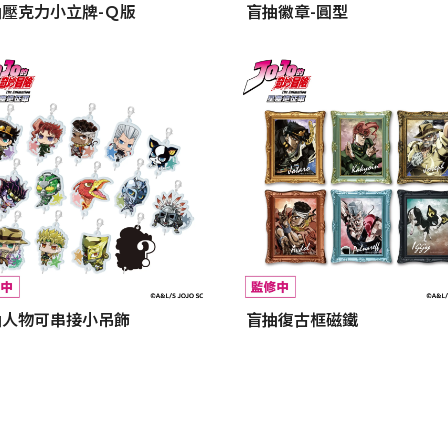
抽壓克力小立牌-Ｑ版
盲抽徽章-圓型
抽人物可串接小吊飾
盲抽復古框磁鐵