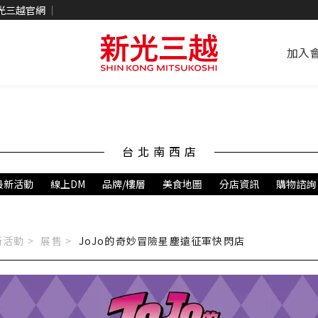
光三越官網
加入
台北南西店
最新活動
線上DM
品牌/樓層
美食地圖
分店資訊
購物諮詢
活動 >
展售
>
JoJo的奇妙冒險星塵遠征軍快閃店