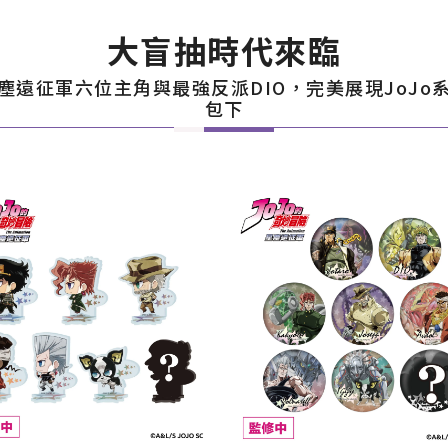
大盲抽時代來臨
塵遠征軍六位主角與最強反派DIO，完美展現JoJo
包下