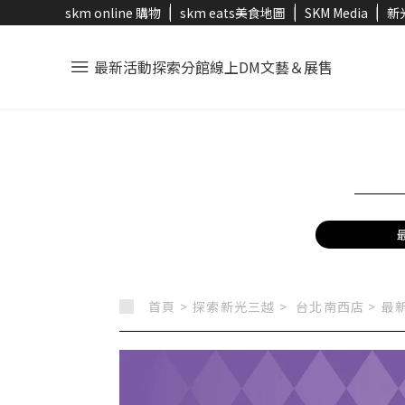
skm online 購物
skm eats美食地圖
SKM Media
新
最新活動
探索分館
線上DM
文藝＆展售
首頁 >
探索新光三越 >
台北南西店
>
最新