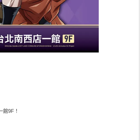
一館9F
！