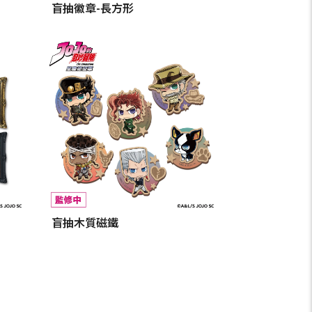
盲抽徽章-長方形
盲抽木質磁鐵