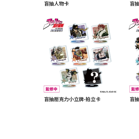
盲抽人物卡
盲
盲抽壓克力小立牌-拍立卡
盲