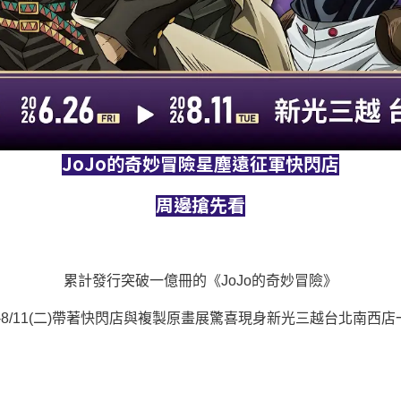
JoJo的奇妙冒險星塵遠征軍快閃店
周邊搶先看
累計發行突破一億冊的《JoJo的奇妙冒險》
(五)-8/11(二)帶著快閃店與複製原畫展驚喜現身新光三越
台北南西店