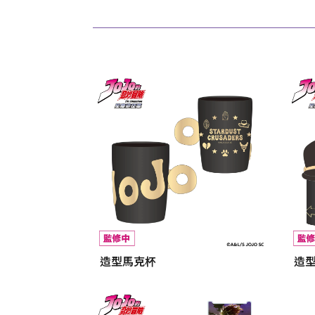
造型馬克杯
造