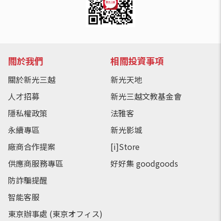
關於我們
相關投資事項
關於新光三越
新光天地
人才招募
新光三越文教基金會
隱私權政策
法雅客
永續專區
新光影城
廠商合作提案
[i]Store
供應商服務專區
好好集 goodgoods
防詐騙提醒
智能客服
東京辦事處 (東京オフィス)