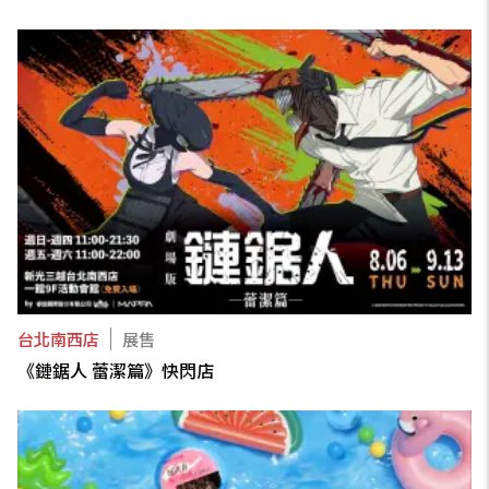
台北南西店
展售
《鏈鋸人 蕾潔篇》快閃店