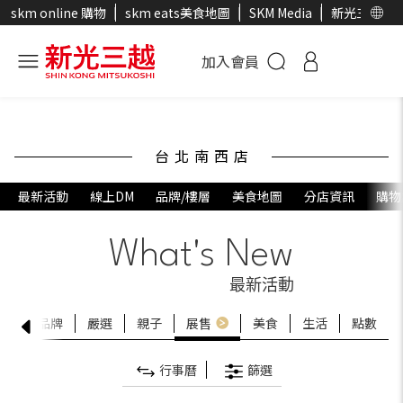
skm online 購物
skm eats美食地圖
SKM Media
新光三越官
加入會員
台北南西店
最新活動
線上DM
品牌/樓層
美食地圖
分店資訊
購物
What's New
最新活動
卡友
品牌
嚴選
親子
展售
美食
生活
點數
行事曆
篩選