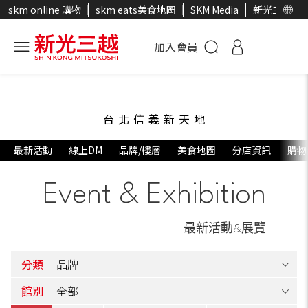
skm online 購物
skm eats美食地圖
SKM Media
新光三越官
加入會員
台北信義新天地
最新活動
線上DM
品牌/樓層
美食地圖
分店資訊
購物
Event & Exhibition
最新活動&展覽
分類
館別