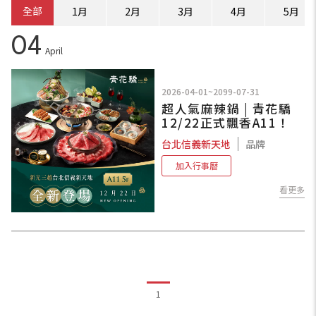
全部
1月
2月
3月
4月
5月
04
April
2026-04-01~2099-07-31
超人氣麻辣鍋 | 青花驕
12/22正式飄香A11！
台北信義新天地
品牌
加入行事曆
看更多
1