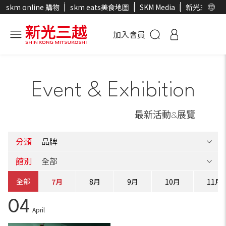
skm online 購物
skm eats美食地圖
SKM Media
新光三越官
加入會員
Event & Exhibition
最新活動&展覽
分類
館別
全部
6月
7月
8月
9月
10月
11月
04
April