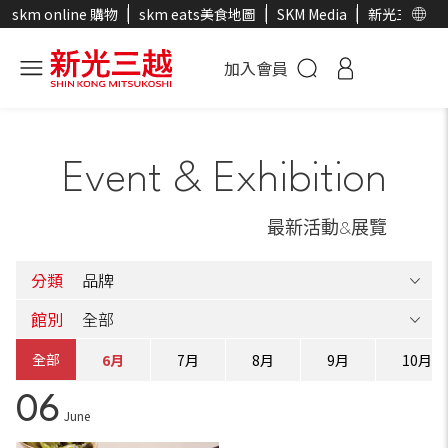
skm online 購物
skm eats美食地圖
SKM Media
新光三越官
加入會員
Event & Exhibition
最新活動&展覽
分類
館別
全部
5月
6月
7月
8月
9月
10月
06
June