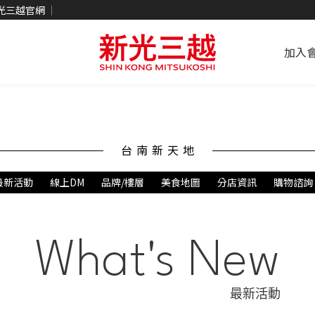
光三越官網
加入
台南新天地
最新活動
線上DM
品牌/樓層
美食地圖
分店資訊
購物諮詢
What's New
最新活動