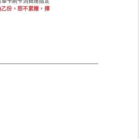
當店單卡刷卡消費達指定
換乙份，恕不累贈，擇