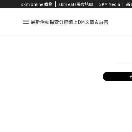
skm online 購物
skm eats美食地圖
SKM Media
新
最新活動
探索分館
線上DM
文藝＆展售