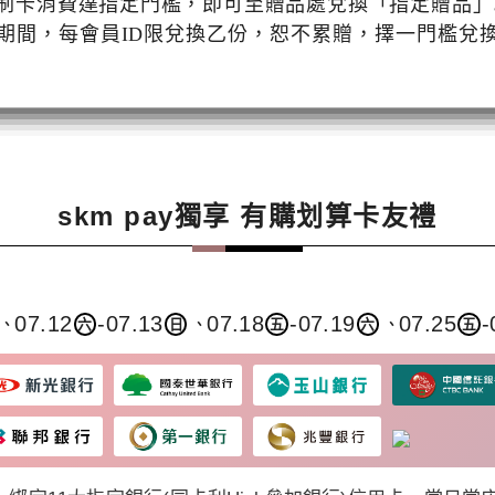
刷卡消費達指定門檻，即可至贈品處兌換「指定贈品」
期間，每會員ID限兌換乙份，恕不累贈，擇一門檻兌
skm pay獨享 有購划算卡友禮
07.12
-07.13
07.18
-07.19
07.25
-
、
、
、
六
日
五
六
五