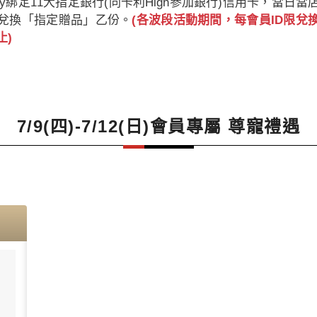
pay綁定11大指定銀行(同卡利High參加銀行)信用卡，當日
兌換「指定贈品」乙份。
(各波段活動期間，每會員ID限兌
止)
7/9(四)-7/12(日)會員專屬 尊寵禮遇