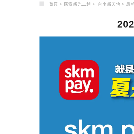
首頁 >
探索新光三越 >
台南新天地
>
最新
20