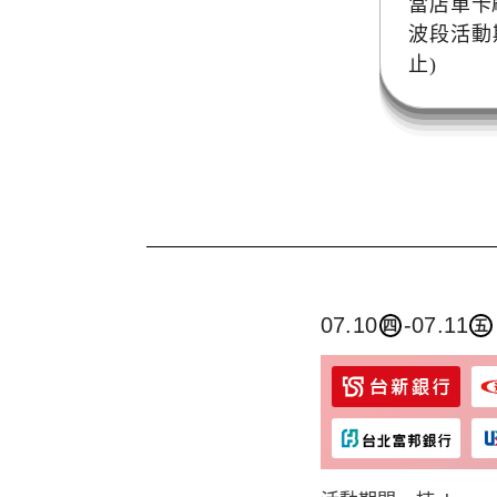
當店單卡
波段活動
止)
07.10
-07.11
四
五