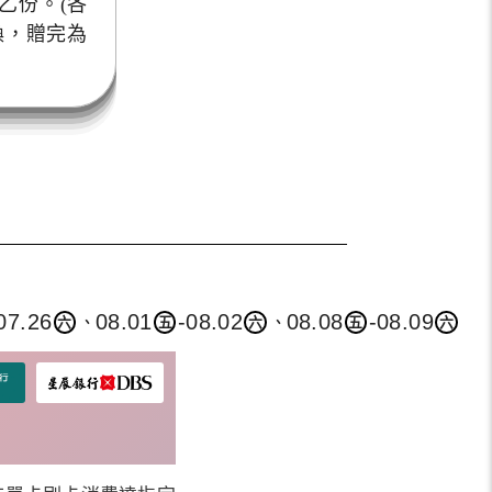
乙份。(各
換，贈完為
07.26
08.01
-08.02
08.08
-08.09
、
、
六
五
六
五
六