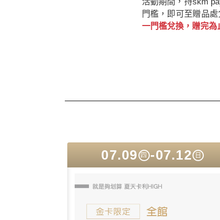
活動期間，持skm 
門檻，即可至贈品處
一門檻兌換，贈完為
07.09
-07.12
四
日