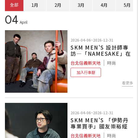
全部
1月
2月
3月
4月
5月
04
April
2026-04-06~2026-12-31
SKM MEN'S 設計師專
訪—「NAMESAKE」在
資訊跳躍的破碎世代，
台北信義新天地
時尚
練習「剪裁」出一種能
過濾雜質的判斷力
加入行事曆
看更多
2026-04-06~2026-12-31
SKM MEN'S 「伊勢丹
專業買手」國友崇裕經
理專訪—風格並非與生
台北信義新天地
時尚