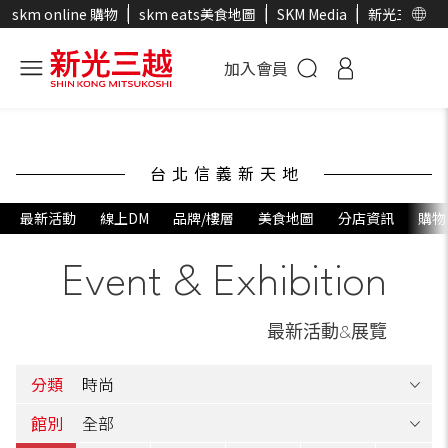
skm online 購物
skm eats美食地圖
SKM Media
新光三越官
加入會員
台北信義新天地
最新活動
線上DM
品牌/樓層
美食地圖
分店資訊
購物
Event & Exhibition
最新活動&展覽
分類
館別