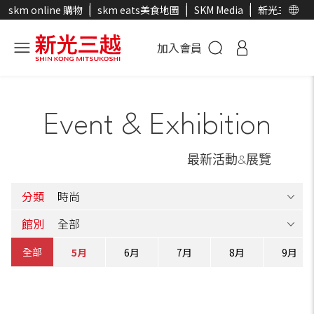
skm online 購物
skm eats美食地圖
SKM Media
新光三越官
加入會員
Event & Exhibition
最新活動&展覽
分類
館別
全部
4月
5月
6月
7月
8月
9月