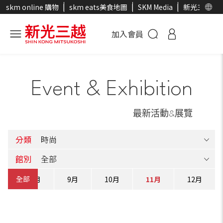
skm online 購物
skm eats美食地圖
SKM Media
新光三越官
加入會員
Event & Exhibition
最新活動&展覽
分類
館別
全部
月
8月
9月
10月
11月
12月