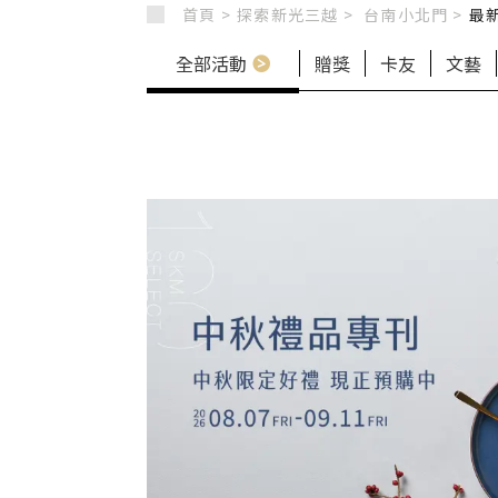
首頁 >
探索新光三越 >
台南小北門
>
最
全部活動
贈獎
卡友
文藝