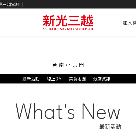
光三越官網
加入
台南小北門
最新活動
線上DM
美食地圖
分店資訊
What's New
最新活動