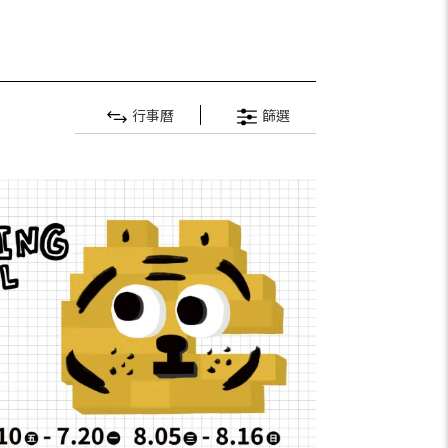
行事曆
篩選