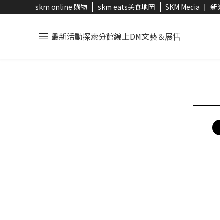
skm online 購物
skm eats美食地圖
SKM Media
新
最新活動
探索分館
線上DM
文藝＆展售