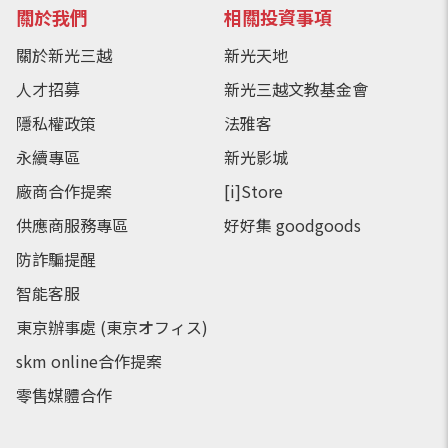
關於我們
相關投資事項
關於新光三越
新光天地
人才招募
新光三越文教基金會
隱私權政策
法雅客
永續專區
新光影城
廠商合作提案
[i]Store
供應商服務專區
好好集 goodgoods
防詐騙提醒
智能客服
東京辦事處 (東京オフィス)
skm online合作提案
零售媒體合作