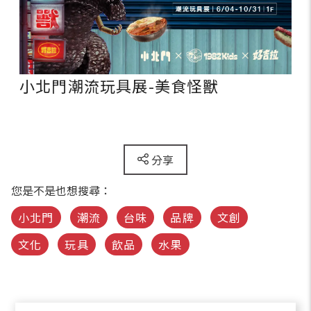
小北門潮流玩具展-美食怪獸
分享
您是不是也想搜尋：
小北門
潮流
台味
品牌
文創
文化
玩具
飲品
水果