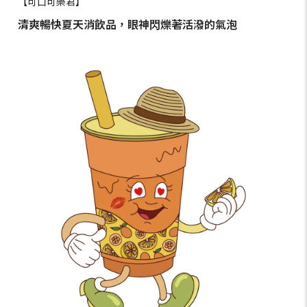
【可口可樂君】
清爽暢快夏天消飲品，眼神閃爍著活潑的氣泡