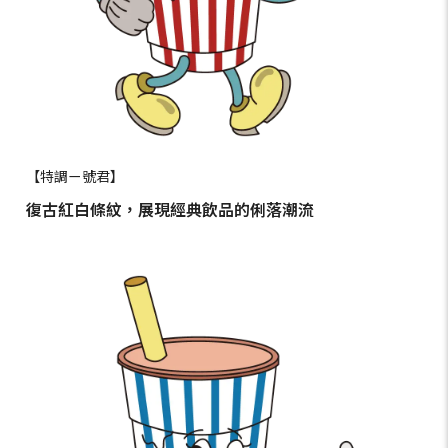
【特調ㄧ號君】
復古紅白條紋，展現經典飲品的俐落潮流