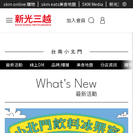
skm online 購物
skm eats美食地圖
SKM Media
新光三越官
加入會員
台南小北門
最新活動
線上DM
品牌/樓層
美食地圖
分店資訊
購物
What's New
最新活動