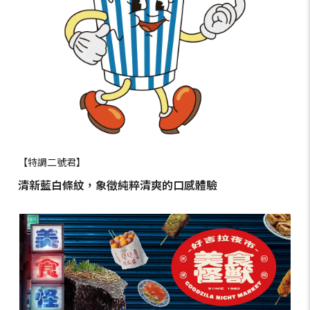
【特調二號君】
清新藍白條紋，象徵純粹清爽的口感體驗