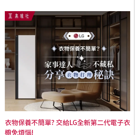
衣物保養不簡單? 交給LG全新第二代電子衣
櫥免煩惱!