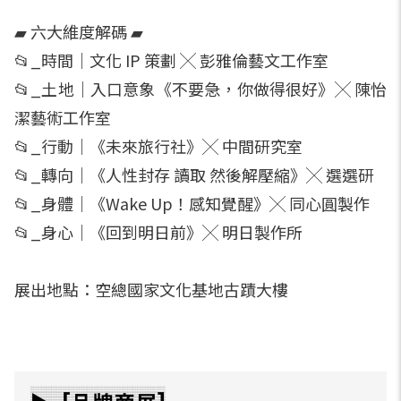
▰ 六大維度解碼 ▰
📂_時間｜文化 IP 策劃 ╳ 彭雅倫藝文工作室
📂_土地｜入口意象《不要急，你做得很好》╳ 陳怡
潔藝術工作室
📂_行動｜《未來旅行社》╳ 中間研究室
📂_轉向｜《人性封存 讀取 然後解壓縮》╳ 選選研
📂_身體｜《Wake Up！感知覺醒》╳ 同心圓製作
📂_身心｜《回到明日前》╳ 明日製作所
展出地點：空總國家文化基地古蹟大樓