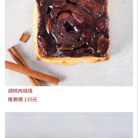
胡桃肉桂捲
推薦價 135元