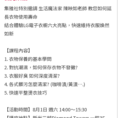
集雅社特別邀請 生活魔法家 陳映如老師 教您如何延
長衣物使用壽命
結合體驗LG電子衣櫥六大亮點，快速維持衣服煥然
如新
【課程內容】
1. 衣物保養的基本學問
2. 對抗潮濕，如何保存衣物不發黴?
3. 衣服好臭 如何深度清潔?
4. 各式髒污怎麼清潔? (咖啡漬/黃漬….)
5. 快速平整燙衣技巧
【活動時間】8月1日 週六 14:00～15:30
【講座地點】新光三越Diamond Towers 一館3F