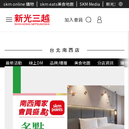
skm online 購物
skm eats美食地圖
SKM Media
新光三越官
加入會員
台北南西店
最新活動
線上DM
品牌/樓層
美食地圖
分店資訊
購物