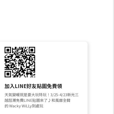
加入LINE好友貼圖免費領
天氣變暖就是要大玩特玩！3/25-4/23新光三
越超潮免費LINE貼圖來了♪和風靡全韓
的 Wacky WiLLy到處玩