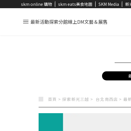
skm online 購物
skm eats美食地圖
SKM Media
新
最新活動
探索分館
線上DM
文藝＆展售
首頁 >
探索新光三越 >
台北南西店
>
最新