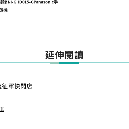
錄贈 NI-GHD015-GPanasonic手
燙機
延伸閱讀
塵遠征軍快閃店
RE