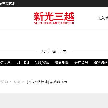
光三越官網
加入
台北南西店
最新活動
線上DM
品牌/樓層
美食地圖
分店資訊
購物諮詢
活動 >
點數
>
(2026父親節)靠點最輕鬆