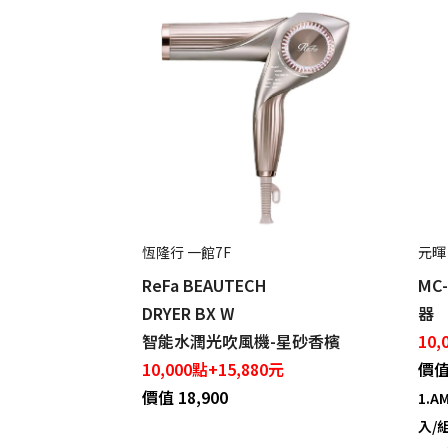
恆隆行 一館7F
元暉
ReFa BEAUTECH
MC
DRYER BX W
器
智能水潤光吹風機-星砂香檳
10,
10,000點+15,880元
價值 
價值 18,900
1.
入/