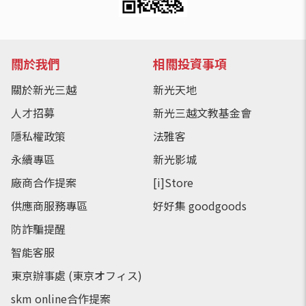
關於我們
相關投資事項
關於新光三越
新光天地
人才招募
新光三越文教基金會
隱私權政策
法雅客
永續專區
新光影城
廠商合作提案
[i]Store
供應商服務專區
好好集 goodgoods
防詐騙提醒
智能客服
東京辦事處 (東京オフィス)
skm online合作提案