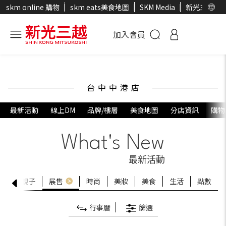
skm online 購物
skm eats美食地圖
SKM Media
新光三越官
加入會員
台中中港店
最新活動
線上DM
品牌/樓層
美食地圖
分店資訊
購物
What's New
最新活動
嚴選
親子
展售
時尚
美妝
美食
生活
點數
行事曆
篩選