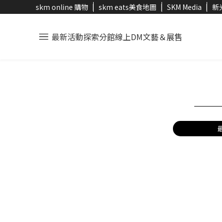
skm online 購物
skm eats美食地圖
SKM Media
新
最新活動
探索分館
線上DM
文藝＆展售