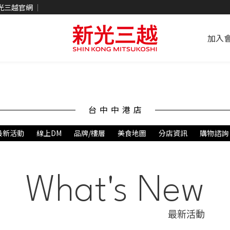
光三越官網
加入
台中中港店
最新活動
線上DM
品牌/樓層
美食地圖
分店資訊
購物諮詢
What's New
最新活動