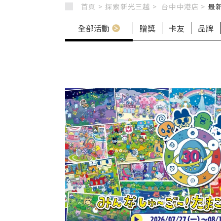
首頁 >
探索新光三越 >
台中中港店
>
最
全部活動
贈獎
卡友
品牌