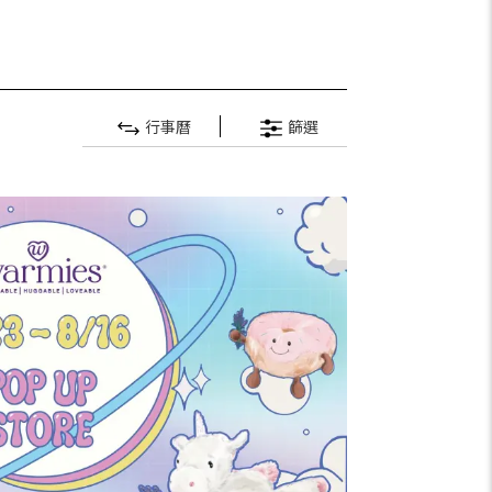
行事曆
篩選