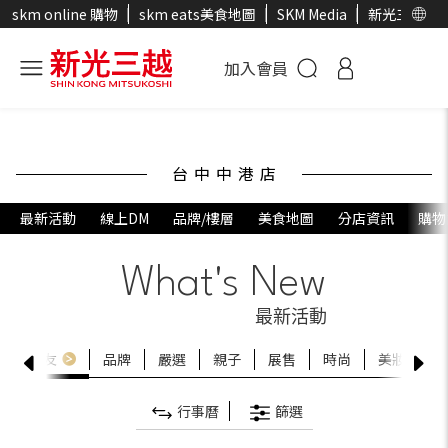
skm online 購物
skm eats美食地圖
SKM Media
新光三越官
加入會員
台中中港店
最新活動
線上DM
品牌/樓層
美食地圖
分店資訊
購物
What's New
最新活動
獎
卡友
品牌
嚴選
親子
展售
時尚
美妝
美
行事曆
篩選