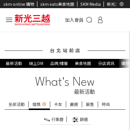
skm online 購物
skm eats美食地圖
SKM Media
新光三越官
加入會員
台北站前店
最新活動
線上DM
品牌/樓層
美食地圖
分店資訊
購物
What's New
最新活動
全部活動
贈獎
卡友
嚴選
展售
時尚
行事曆
篩選