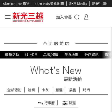
skm online 購物
skm eats美食地圖
SKM Media
新光三越官
加入會員
台北站前店
最新活動
線上DM
品牌/樓層
美食地圖
分店資訊
購物
What's New
最新活動
全部活動
贈獎
卡友
嚴選
展售
時尚
行事曆
篩選