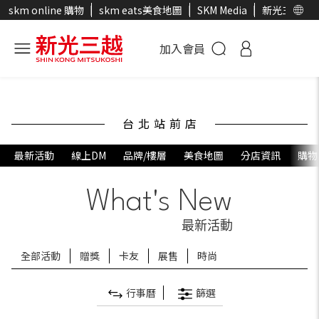
skm online 購物
skm eats美食地圖
SKM Media
新光三越官
加入會員
台北站前店
最新活動
線上DM
品牌/樓層
美食地圖
分店資訊
購物
What's New
最新活動
全部活動
贈獎
卡友
展售
時尚
行事曆
篩選