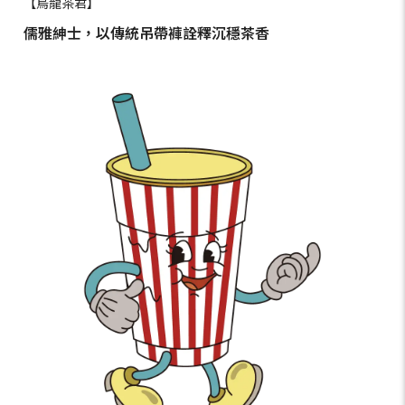
【烏龍茶君】
儒雅紳士，以傳統吊帶褲詮釋沉穩茶香