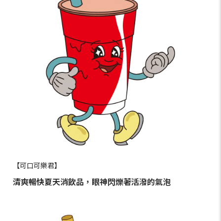
【可口可樂君】
清爽暢快夏天消飲品，眼神閃爍著活潑的氣泡