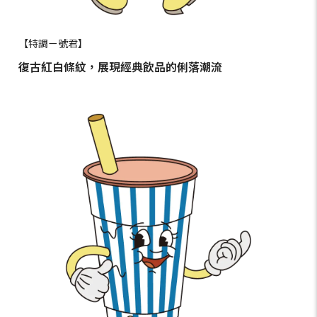
【特調ㄧ號君】
復古紅白條紋，展現經典飲品的俐落潮流