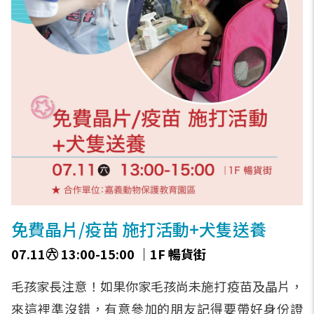
免費晶片/疫苗 施打活動+犬隻送養
07.11㊅ 13:00-15:00 ｜1F 暢貨街
毛孩家長注意！如果你家毛孩尚未施打疫苗及晶片，
來這裡準沒錯，有意參加的朋友記得要帶好身份證