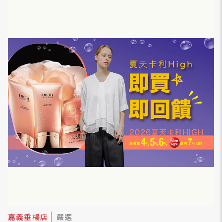
嘉義垂楊店
嚴選