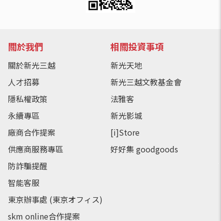
關於我們
相關投資事項
關於新光三越
新光天地
人才招募
新光三越文教基金會
隱私權政策
法雅客
永續專區
新光影城
廠商合作提案
[i]Store
供應商服務專區
好好集 goodgoods
防詐騙提醒
智能客服
東京辦事處 (東京オフィス)
skm online合作提案