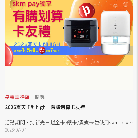
嘉義垂楊店
贈獎
2026夏天卡利high｜有購划算卡友禮
活動期間，持新光三越金卡/銀卡/貴賓卡並使用skm pay綁
定11大指定銀行(同卡利High參加銀行)信用卡，當日當店單
2026/07/07
卡刷卡消費達指定門檻，即可憑新光三越APP至贈品處兌換