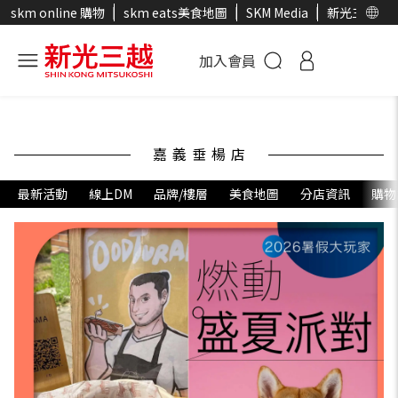
skm online 購物
skm eats美食地圖
SKM Media
新光三越官
加入會員
嘉義垂楊店
最新活動
線上DM
品牌/樓層
美食地圖
分店資訊
購物