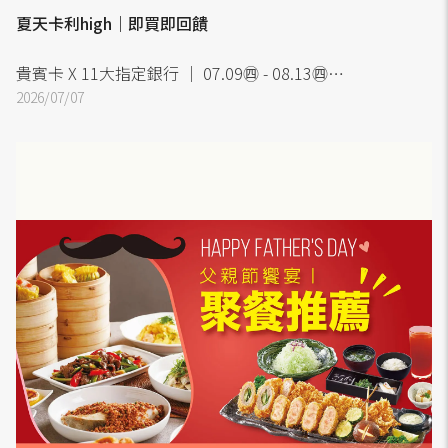
夏天卡利high｜即買即回饋
貴賓卡 X 11大指定銀行 ｜ 07.09㊃ - 08.13㊃
刷卡享 4% .5% . 6%；skm pay獨享❗️最高7%回饋
2026/07/07