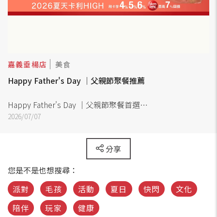
嘉義垂楊店
美食
Happy Father's Day ｜父親節聚餐推薦
Happy Father's Day ｜父親節聚餐首選
人氣餐廳推薦｜立即訂位，用一頓豐盛佳餚，陪爸爸度過最
2026/07/07
暖心的節日。
分享
您是不是也想搜尋：
派對
毛孩
活動
夏日
快閃
文化
陪伴
玩家
健康