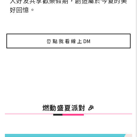
人好友共享歡樂假期，創造屬於今夏的美
好回憶。
⏰ 點 我 看 線 上 DM
燃動盛夏派對 🎉