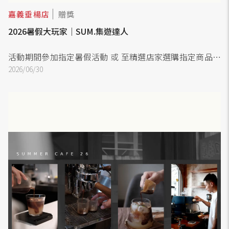
嘉義垂楊店
贈獎
2026暑假大玩家｜SUM.集遊達人
活動期間參加指定暑假活動 或 至精選店家選購指定商品即
可集章/參與暑假大玩家集章活動。
2026/06/30