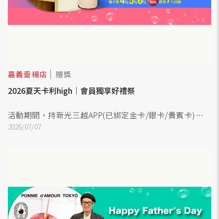
嘉義垂楊店
贈獎
2026夏天卡利high｜會員獨享好禮祭
活動期間，持新光三越APP(已綁定金卡/銀卡/貴賓卡)，並
使用skm pay綁定指定銀行信用卡，當日當店單卡刷卡消費
2026/07/07
達指定門檻，即可憑新光三越APP及同卡號skm pay條碼至
贈品處兌換「指定贈品」乙份。