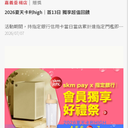
嘉義垂楊店
贈獎
2026夏天卡利high｜首13日 獨享超值回饋
活動期間，持指定銀行信用卡當日當店累計達指定門檻即可
直接回饋「指定金額skm points」乙份。
2026/07/07
(交易時限同一會員ID累計消費，達檻後skm points自動增
額且擇優回饋；各波段活動採限量，擇一門檻兌換，不累
贈，不適用卡別依銀行公告為主。)