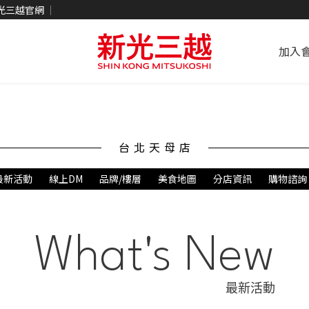
光三越官網
加入
台北天母店
最新活動
線上DM
品牌/樓層
美食地圖
分店資訊
購物諮詢
What's New
最新活動