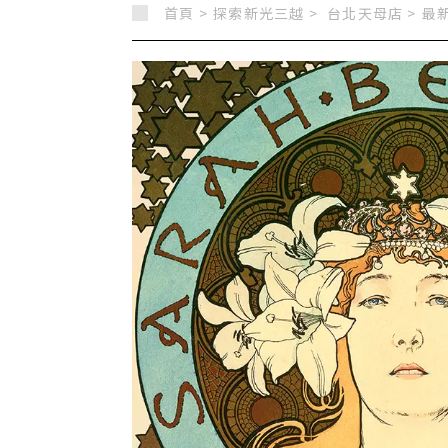
首頁 >
探索新光三越 >
台北天母店
>
最新