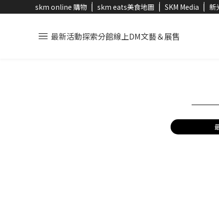
skm online 購物
skm eats美食地圖
SKM Media
新
最新活動
探索分館
線上DM
文藝＆展售