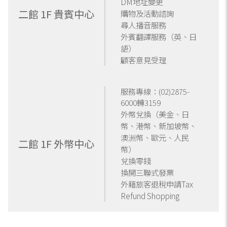
DM地址變更
二館 1F 貴賓中心
購物及活動諮詢
尋人播音服務
外賓翻譯服務（英、日
語）
顧客意見受理
服務專線：
(02)2875-
6000轉3159
外幣兌換（美金、日
幣、港幣、新加坡幣、
澳洲幣、歐元、人民
二館 1F 外幣中心
幣）
兌換零錢
換開三聯式發票
外籍旅客退稅申請Tax
Refund Shopping