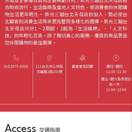
合時尚流行、生活娛樂及當地人文特色，使消費者的休閒購
物生活更年輕化。 新光三越台北天母店的加入，勢必使台
北顧客的消費生活帶來更完整而多樣化的選擇。新光三越台
北天母店共分1、2兩館，2館為「生活娛樂」、「人文科
技」的年輕化百貨，除了親切真心的服務，優質的商品更是
您休閒購物的最佳選擇。
(02)2875-6000
111台北市士林區
顧客意見回饋
週日~週四：
忠誠路2段200號
11:00
~
21:30
週五~週六及例假日
前一天：
11:00
~
22:00
Access
交通指南