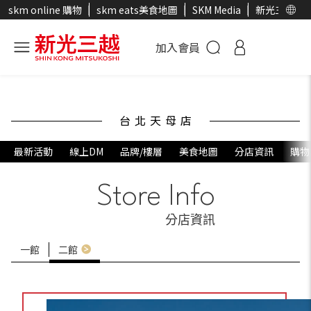
skm online 購物
skm eats美食地圖
SKM Media
新光三越官
加入會員
台北天母店
最新活動
線上DM
品牌/樓層
美食地圖
分店資訊
購物
Store Info
分店資訊
一館
二館