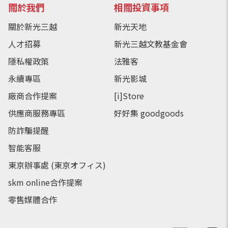
關於我們
相關投資事項
關於新光三越
新光天地
人才招募
新光三越文教基金會
隱私權政策
法雅客
永續專區
新光影城
廠商合作提案
[i]Store
供應商服務專區
好好集 goodgoods
防詐騙提醒
智能客服
東京辦事處 (東京オフィス)
skm online合作提案
零售媒體合作