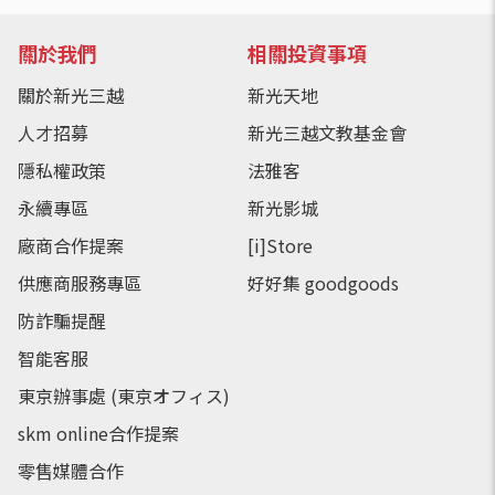
關於我們
相關投資事項
關於新光三越
新光天地
人才招募
新光三越文教基金會
隱私權政策
法雅客
永續專區
新光影城
廠商合作提案
[i]Store
供應商服務專區
好好集 goodgoods
防詐騙提醒
智能客服
東京辦事處 (東京オフィス)
skm online合作提案
零售媒體合作