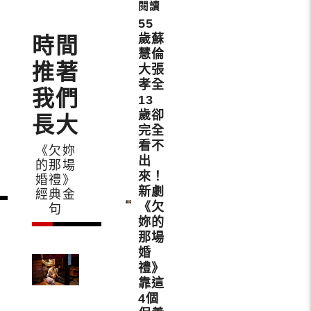
55
歲蘇
時間
慧倫
推著
大張
孝全
我們
13
歲卻
長大
完全
看不
《欠妳
出
的那場
來！
婚禮》
新劇
經典金
《欠
句
妳的
那場
婚
禮》
靠這
4個