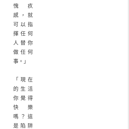
愧疚
感，就
可以指
揮任何
人替你
做任何
事。」
「現在
的生活
你覺得
快樂
嗎？這
是陷阱