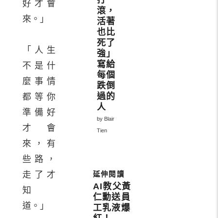
打
好才會
滾，
來。」
活著
也比
死了
「人生
強」
寫給
不是什
每個
麼事情
跌倒
過的
都等你
人
準備好
by Blair
才會
Tien
來，有
些路，
走了才
AI教父黃
知
仁勳送員
道。」
工乳液爆