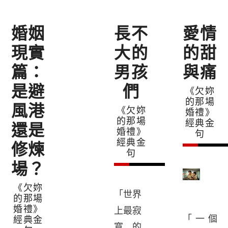
婚姻
長不
愛情
現實
大的
的甜
篇：
男孩
與痛
是避
們
《欠妳
的那場
風港
《欠妳
婚禮》
的那場
經典金
還是
婚禮》
句
經典金
修煉
句
場？
《欠妳
「世界
的那場
婚禮》
上最寂
「一個
經典金
寞的