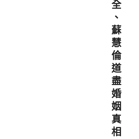
全
、
蘇
慧
倫
道
盡
婚
姻
真
相