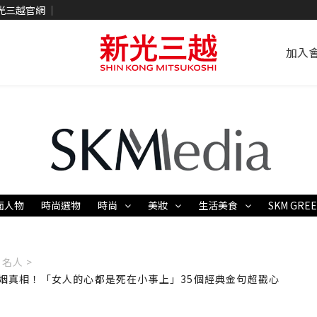
光三越官網
加入
面人物
時尚選物
時尚
美妝
生活美食
SKM GRE
名人 >
姻真相！「女人的心都是死在小事上」35個經典金句超戳心