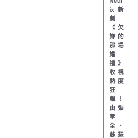
Netfl
ix新
劇
《欠
妳的
那場
婚
禮》
收視
熱度
狂
飆！
由張
孝
全、
蘇慧