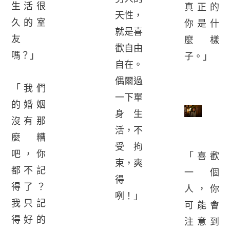
生活很
真正的
天性，
久的室
你是什
就是喜
友
麼樣
歡自由
嗎？」
子。」
自在。
偶爾過
「我們
一下單
的婚姻
身生
沒有那
活，不
麼糟
受拘
吧，你
「喜歡
束，爽
都不記
一個
得
得了？
人，你
咧！」
我只記
可能會
得好的
注意到