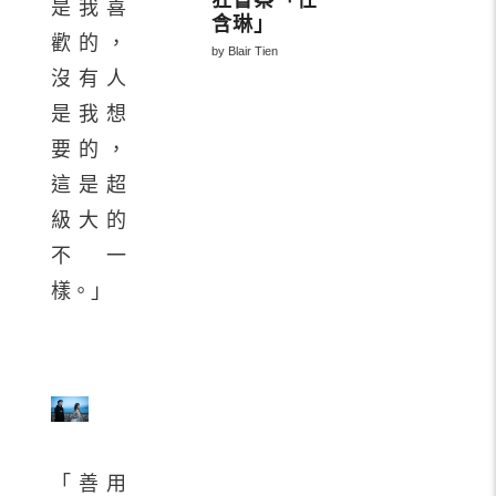
狂督察「任
是我喜
含琳」
歡的，
by Blair Tien
沒有人
是我想
要的，
這是超
級大的
不一
樣。」
「善用