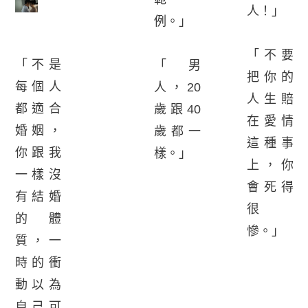
人！」
例。」
「不要
「不是
「男
把你的
每個人
人，20
人生賠
都適合
歲跟40
在愛情
婚姻，
歲都一
這種事
你跟我
樣。」
上，你
一樣沒
會死得
有結婚
很
的體
慘。」
質，一
時的衝
動以為
自己可