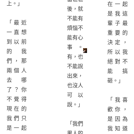
上。」
在一起
後，就
是我這
不能有
「最近
輩子最
煩惱不
一直想
重要的
能有心
到以前
決定，
事。
的我
所以我
有，也
們，那
絕對不
不能說
兩個人
能搞
出來，
去哪
砸。」
也沒人
了？你
可以
不覺得
「我喜
說。」
現在的
歡你，
我們只
是因為
「我們
是一起
我知道
男人的