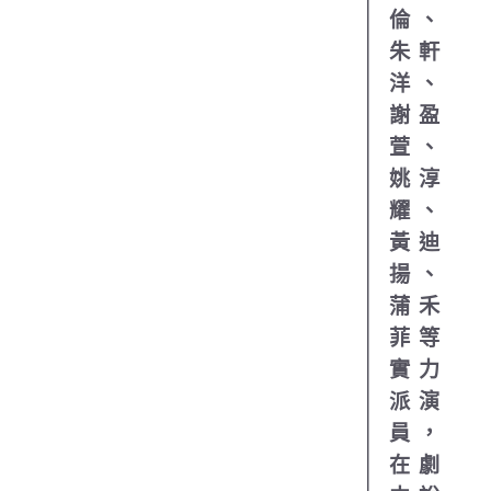
倫、
朱軒
洋、
謝盈
萱、
姚淳
耀、
黃迪
揚、
蒲禾
菲等
實力
派演
員，
在劇