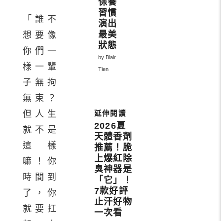
保養
習慣
「誰不
演出
最美
想要像
狀態
你們一
by Blair
樣一輩
Tien
子無拘
無束？
但人生
2026夏
就不是
天體香劑
這樣
推薦！脆
上爆紅除
嘛！你
臭神器是
時間到
「它」！
7款好評
了，你
止汗好物
就要扛
一次看