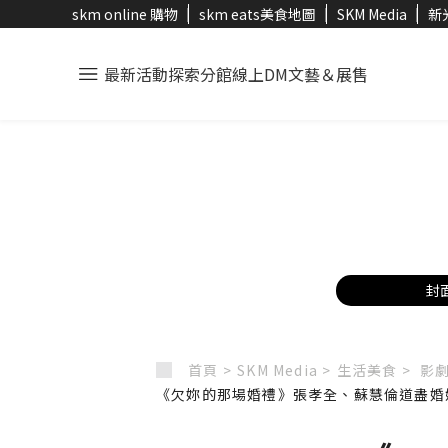
skm online 購物
skm eats美食地圖
SKM Media
新
最新活動
探索分館
線上DM
文藝＆展售
封
首頁 >
SKM Media >
生活美食 >
影劇
《欠妳的那場婚禮》張孝全、蘇慧倫道盡婚