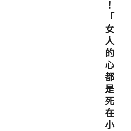
！
「
女
人
的
心
都
是
死
在
小