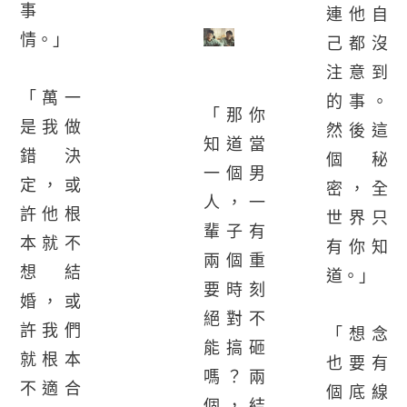
事
連他自
情。」
己都沒
注意到
「萬一
的事。
「那你
是我做
然後這
知道當
錯決
個秘
一個男
定，或
密，全
人，一
許他根
世界只
輩子有
本就不
有你知
兩個重
想結
道。」
要時刻
婚，或
絕對不
許我們
「想念
能搞砸
就根本
也要有
嗎？兩
不適合
個底線
個，結