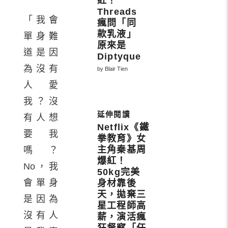
紅！
Threads
「我會
瘋問「同
款乳液」
單身難
原來是
道是因
Diptyque
為沒有
by Blair Tien
人愛
我？沒
有人想
Netflix《鐵
要我
拳教育》女
主角秦基周
嗎？
爆紅！
No，我
50kg完美
會單身
身材靠後
天，拋棄三
是因為
星工程師高
沒有人
薪，演活瘋