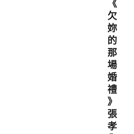
《
欠
妳
的
那
場
婚
禮
》
張
孝