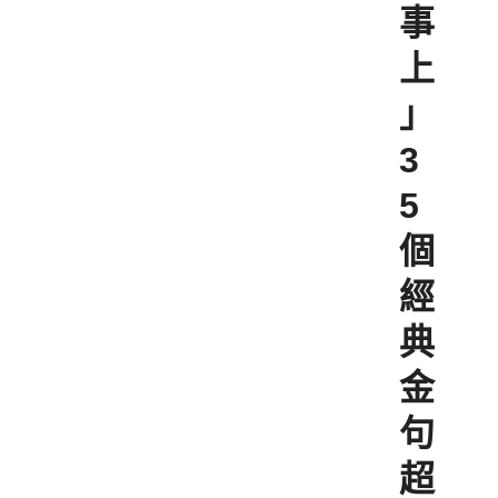
事
上
」
3
5
個
經
典
金
句
超