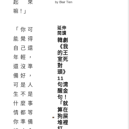
起來
by Blair Tien
嘛！」
「你可
能覺得
韓劇
《我
自己還
的王
年輕，
室死
對
還沒準
頭》
備好，
11
句清
可是人
醒金
生不是
句！
什麼事
「就
算在
情都等
狗屎
你準備
堆裡