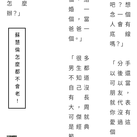
怎麼
吧？想
婚一
辦？」
念一個
個，當
人會有
爸爸一
底線
蘇
個。」
慧
嗎？」
倫
怎
「很多
「分手
麼
男生都
都
以後還
不知道
不
可以當
會
自己沒
朋友，
老
有長
！
就代表
大，周
你沒有
可傑就
愛過這
是經典
個
範