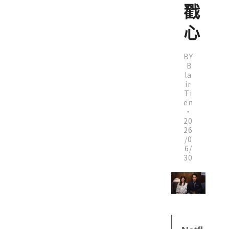
戳
心
BY
B
la
ir
Ti
en
・
20
26
/0
6/
30