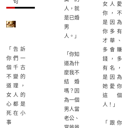
句
女人愛
人，就
你，不
是已婚
是因為
男
你多有
人。」
才華、
「告訴
多會賺
「你知
你們一
錢，多
道為什
個千古
有名，
麼我不
不變的
是因為
結婚
道理，
她愛你
嗎？因
女人的
這個
為一個
心都是
人！」
男人當
死在小
老公、
事
「跟你
當爸爸