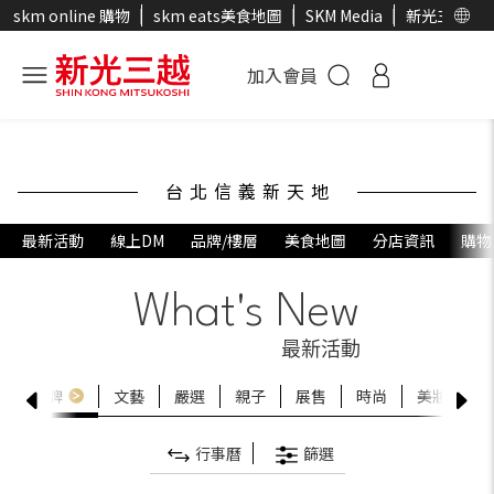
skm online 購物
skm eats美食地圖
SKM Media
新光三越官
加入會員
台北信義新天地
最新活動
線上DM
品牌/樓層
美食地圖
分店資訊
購物
What's New
最新活動
友
品牌
文藝
嚴選
親子
展售
時尚
美妝
美
行事曆
篩選