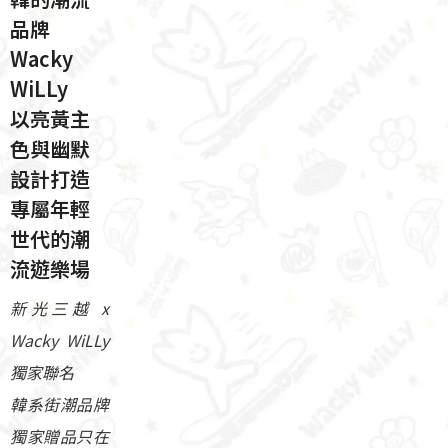
品牌
Wacky
WiLLy​
以亮黃主
色與幽默
設計打造
專屬年輕
世代的潮
流遊樂場
新光三越 x
Wacky WiLLy
獨家聯名​
韓系街潮品牌
獨家贈品只在