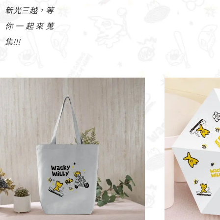
新光三越，等
你一起來蒐
集!!!