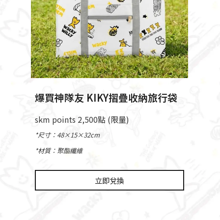
爆買神隊友 KIKY摺疊收納旅行袋
skm points 2,500點 (限量)
*尺寸：48×15×32cm
*材質：聚酯纖維
立即兌換