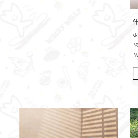
什
s
*
*