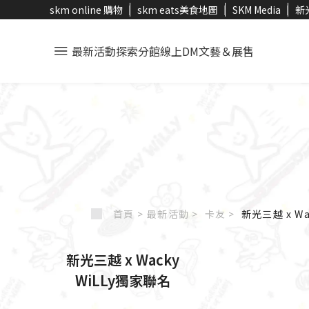
skm online 購物
skm eats美食地圖
SKM Media
新
最新活動
探索分館
線上DM
文藝＆展售
首頁 >
最新活動 >
卡友
>
新光三越 x Wa
新光三越 x Wacky
WiLLy獨家聯名