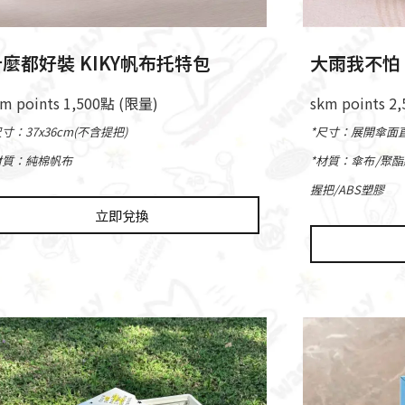
麼都好裝 KIKY帆布托特包
大雨我不怕 
km points 1,500點 (限量)
skm points 2
尺寸：37x36cm(不含提把)
*尺寸：展開傘面直
材質：純棉帆布
*材質：傘布/聚
握把/ABS塑膠
立即兌換