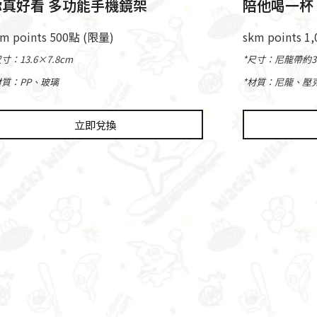
你真好看 多功能手機鏡架
陪他喝一杯 
km points 500點 (限量)
skm points 1
尺寸：13.6×7.8cm
*尺寸：尼龍帶約38
材質：PP、玻璃
*材質：尼龍、壓
立即兌換