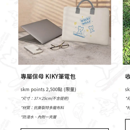
專屬保母 KIKY筆電包
收
skm points 2,500點 (限量)
s
*尺寸：37×25cm(不含提把)
*
*材質：抗撕裂特多龍布料
*
*防潑水、內附一夾層