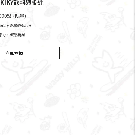
KIKY飲料短掛繩
,000點 (限量)
cm/束繩約40cm
克力、聚酯纖維
立即兌換