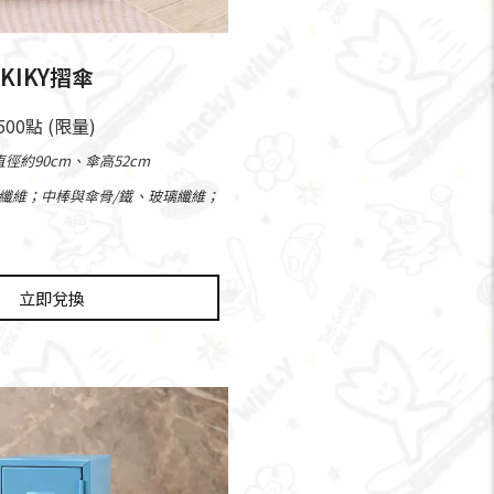
KIKY摺傘
,500點 (限量)
徑約90cm、傘高52cm
酯纖維；中棒與傘骨/鐵、玻璃纖維；
立即兌換