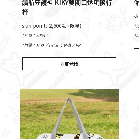
續航守護神 KIKY雙開口透明隨行
杯
s
skm points 2,500點 (限量)
*
*容量：900ml
*
*材質：杯身／Tritan；杯蓋／PP
立即兌換