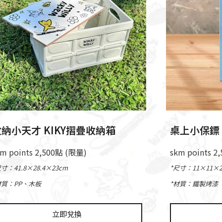
納小天才 KIKY摺疊收納箱
桌上小保鏢 
km points 2,500點 (限量)
skm points 2
尺寸：41.8×28.4×23cm
*尺寸：11×11×2
材質：PP、木板
*材質：鐵製烤漆
立即兌換