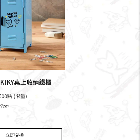
KIKY桌上收納鐵櫃
,500點 (限量)
7cm
立即兌換