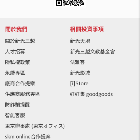
關於我們
相關投資事項
關於新光三越
新光天地
人才招募
新光三越文教基金會
隱私權政策
法雅客
永續專區
新光影城
廠商合作提案
[i]Store
供應商服務專區
好好集 goodgoods
防詐騙提醒
智能客服
東京辦事處 (東京オフィス)
skm online合作提案