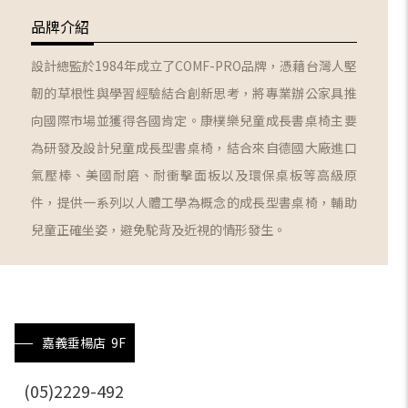
品牌介紹
設計總監於1984年成立了COMF-PRO品牌，憑藉台灣人堅
韌的草根性與學習經驗結合創新思考，將專業辦公家具推
向國際市場並獲得各國肯定。康樸樂兒童成長書桌椅主要
為研發及設計兒童成長型書桌椅，結合來自德國大廠進口
氣壓棒、美國耐磨、耐衝擊面板以及環保桌板等高級原
件，提供一系列以人體工學為概念的成長型書桌椅，輔助
兒童正確坐姿，避免駝背及近視的情形發生。
嘉義垂楊店 9F
(05)2229-492